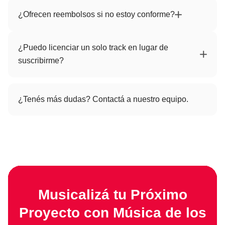
Todo lo que publicaste mientras estabas suscripto queda licenciado por la
vida de ese contenido. Solo no podés descargar tracks nuevos ni usarlos en
¿Ofrecen reembolsos si no estoy conforme?
proyectos nuevos después de cancelar.
Sí. Si no estás conforme dentro de los primeros 15 días, te devolvemos el
dinero — sin preguntas.
¿Puedo licenciar un solo track en lugar de
suscribirme?
Sí. Ofrecemos licencias por track para proyectos puntuales. Las
suscripciones son mejores si publicás contenido regularmente.
¿Tenés más dudas? Contactá a nuestro equipo.
Musicalizá tu Próximo
Proyecto con Música de los