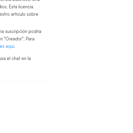
ios. Esta licencia
estro artículo sobre
na suscripción podría
ón "Creador". Para
es aquí
.
a el chat en la