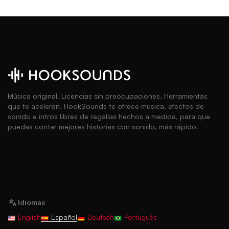
Música original. Licencias sin preocupaciones. Herramientas
que te aceleran. HookSounds te ofrece música, efectos de
sonido e intros libres de regalías hechos a medida, para que
puedas contar mejores historias con sonido, más rápido.
Idiomas
English
Español
Deutsch
Português