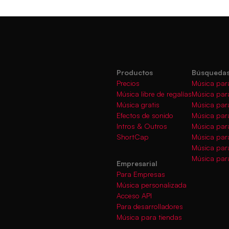
Productos
Búsquedas
Precios
Música par
Música libre de regalías
Música par
Música gratis
Música par
Efectos de sonido
Música para
Intros & Outros
Música par
ShortCap
Música par
Música par
Música para
Empresarial
Para Empresas
Música personalizada
Acceso API
Para desarrolladores
Música para tiendas