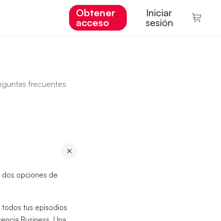
Obtener
Iniciar
acceso
sesión
eguntas frecuentes
×
es dos opciones de
n todos tus episodios
cencia Business. Una