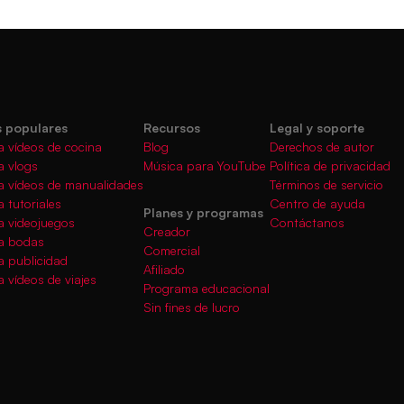
 populares
Recursos
Legal y soporte
a vídeos de cocina
Blog
Derechos de autor
a vlogs
Música para YouTube
Política de privacidad
a vídeos de manualidades
Términos de servicio
 tutoriales
Centro de ayuda
Planes y programas
a videojuegos
Contáctanos
Creador
a bodas
Comercial
a publicidad
Afiliado
 vídeos de viajes
Programa educacional
Sin fines de lucro