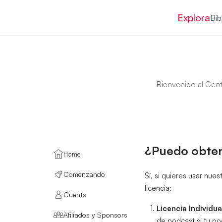
Explora
Bib
Bienvenido al Cen
¿Puedo obtene
Home
Comenzando
Sí, si quieres usar nu
licencia:
Cuenta
Licencia Individua
Afiliados y Sponsors
de podcast si tu po