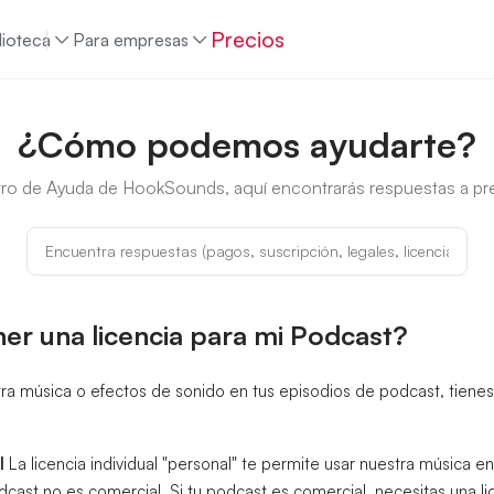
Precios
lioteca
Para empresas
¿Cómo podemos ayudarte?
tro de Ayuda de HookSounds, aquí encontrarás respuestas a pr
r una licencia para mi Podcast?
estra música o efectos de sonido en tus episodios de podcast, tien
l
La licencia individual "personal" te permite usar nuestra música e
dcast no es comercial. Si tu podcast es comercial, necesitas una li