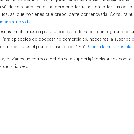
es válida solo para una pista, pero puedes usarla en todos tus episod
duca, así que no tienes que preocuparte por renovarla. Consulta nu
cencia individual
.
esitas mucha música para tu podcast o lo haces con regularidad, u
. Para episodios de podcast no comerciales, necesitas la suscripci
s, necesitarás el plan de suscripción "Pro".
Consulta nuestros plan
nta, envíanos un correo electrónico a support@hooksounds.com o us
a del sitio web.