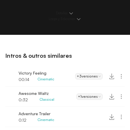
Detalles
Loops y Ediciones
Intros & outros similares
Victory Feeling
+3
versiones
00:14
Cinematic
Awesome Waltz
+1
versiones
0:32
Classical
Adventure Trailer
0:12
Cinematic