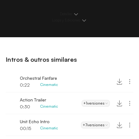
Detalles
Loops y Ediciones
Intros & outros similares
Orchestral Fanfare
0:22
Cinematic
Action Trailer
+1
versiones
0:30
Cinematic
Unit Echo Intro
+7
versiones
00:15
Cinematic