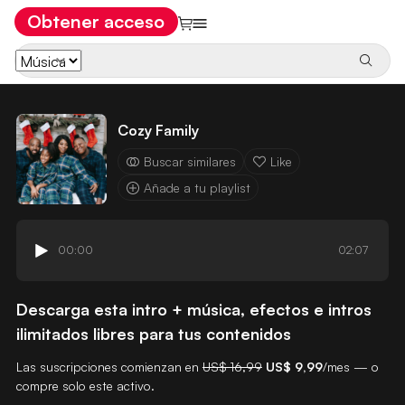
Obtener acceso
Cozy Family
Buscar similares
Like
Añade a tu playlist
00:00
02:07
Descarga esta intro + música, efectos e intros
ilimitados libres para tus contenidos
Las suscripciones comienzan en
US$ 16,99
US$ 9,99
/mes — o
compre solo este activo.