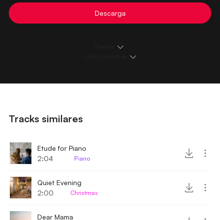
Descarga
Detalles
Loops y Ediciones
Tracks similares
Etude for Piano
2:04
Piano
Quiet Evening
2:00
Christmas
Dear Mama