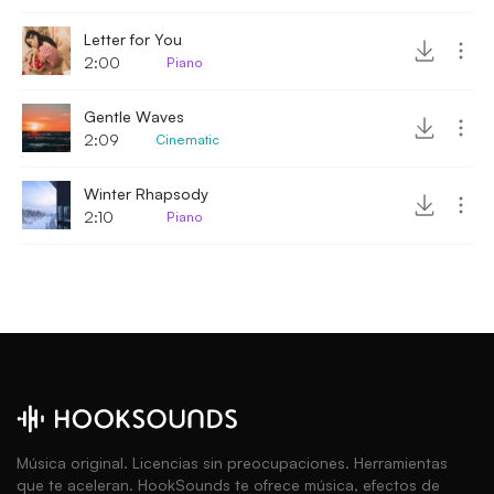
Letter for You
2:00
Piano
Gentle Waves
2:09
Cinematic
Winter Rhapsody
2:10
Piano
Música original. Licencias sin preocupaciones. Herramientas
que te aceleran. HookSounds te ofrece música, efectos de