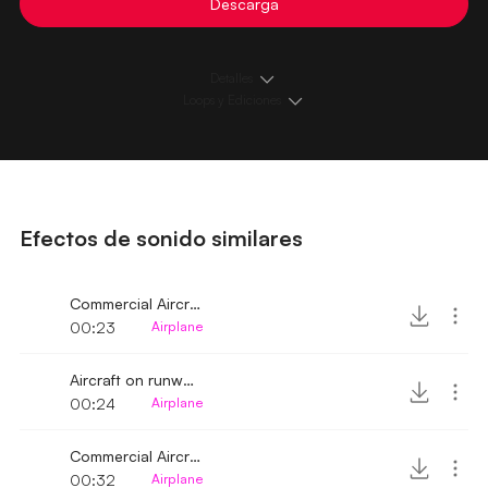
Descarga
Detalles
Loops y Ediciones
Efectos de sonido similares
Commercial Aircraft Lifting Off and Whirring
00:23
Airplane
Aircraft on runway approaching lifting off
00:24
Airplane
Commercial Aircraft Flying Over 2
00:32
Airplane