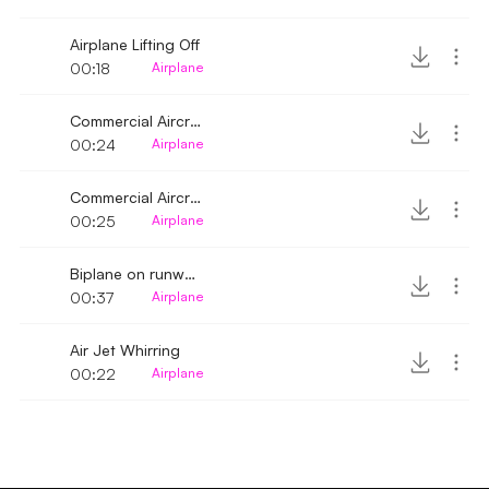
Airplane Lifting Off
00:18
Airplane
Commercial Aircraft Flying by whirring sound
00:24
Airplane
Commercial Aircraft Taking off whirring sound
00:25
Airplane
Biplane on runway passed by
00:37
Airplane
Air Jet Whirring
00:22
Airplane