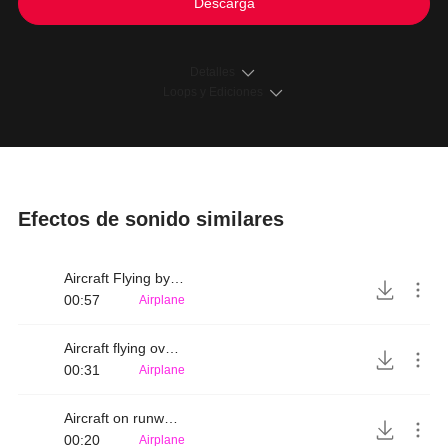
Descarga
Detalles
Loops y Ediciones
Efectos de sonido similares
Aircraft Flying by Far
00:57
Airplane
Aircraft flying over with whirring sound
00:31
Airplane
Aircraft on runway lifting off
00:20
Airplane