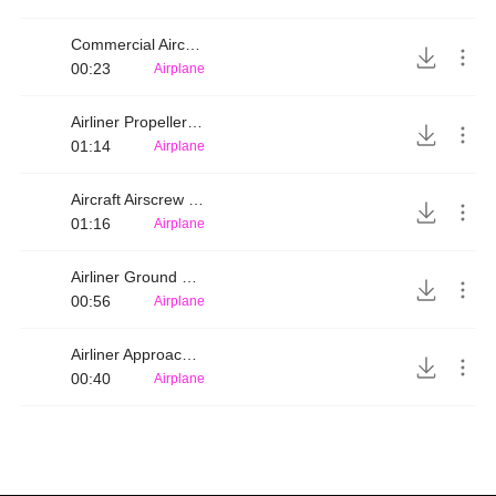
Commercial Aircraft Lifting Off and Whirring
00:23
Airplane
Airliner Propeller Engine Noise
01:14
Airplane
Aircraft Airscrew Noise Near
01:16
Airplane
Airliner Ground Rolling Whirring Sound
00:56
Airplane
Airliner Approaching Lifting Off
00:40
Airplane