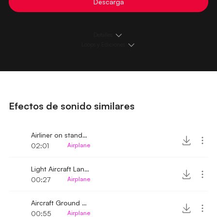
Descarga
Detalles
Loops y Ediciones
Efectos de sonido similares
Airliner on standby airscrew noise
02:01
Airplane
Light Aircraft Landing On Hangars
00:27
Airplane
Aircraft Ground Rolling Engine Noise
00:55
Airplane