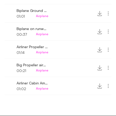
Biplane Ground Rolling
01:01
Airplane
Biplane on runway passed by
00:37
Airplane
Airliner Propeller Engine Noise
01:14
Airplane
Big Propeller aircraft flying over to land
00:21
Airplane
Airliner Cabin Ambience
01:02
Airplane