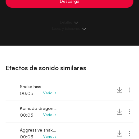
Descarga
Detalles
Loops y Ediciones
Efectos de sonido similares
Snake hiss
00:05
Various
Komodo dragon hiss
00:03
Various
Aggressive snake hiss
00:03
Various