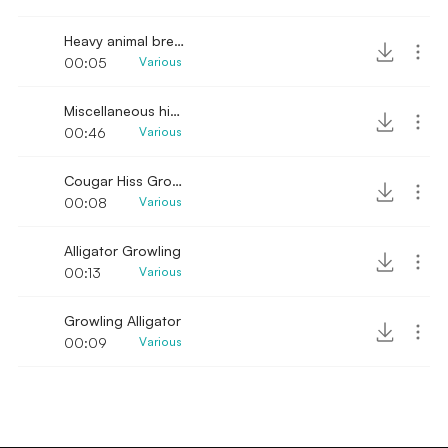
Heavy animal breathing
00:05
Various
Miscellaneous hissing and attacking SFX
00:46
Various
Cougar Hiss Growls
00:08
Various
Alligator Growling
00:13
Various
Growling Alligator
00:09
Various