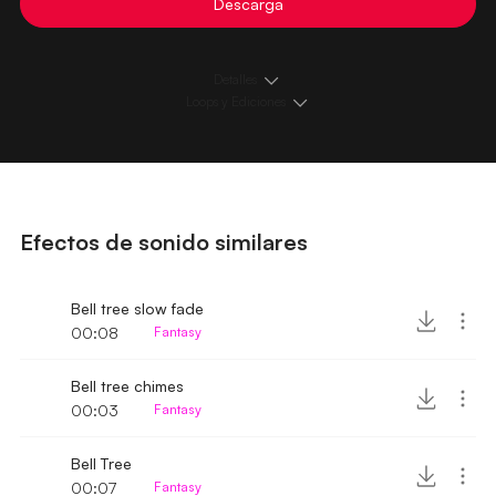
Descarga
Detalles
Loops y Ediciones
Efectos de sonido similares
Bell tree slow fade
00:08
Fantasy
Bell tree chimes
00:03
Fantasy
Bell Tree
00:07
Fantasy