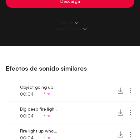
Descarga
Detalles
Loops y Ediciones
Efectos de sonido similares
Object going up in flames
00:04
Fire
Big deep fire light up sound
00:04
Fire
Fire light up whoosh
00:04
Fire