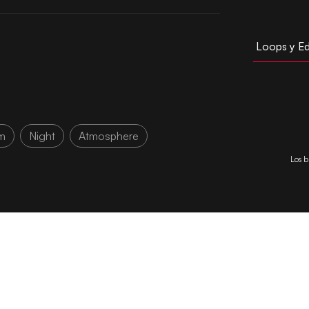
Loops y Ed
m
Night
Atmosphere
Los b