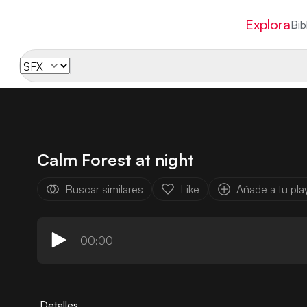
Explora
Bib
Calm Forest at night
Buscar similares
Like
Añade a tu play
00:00
Detalles