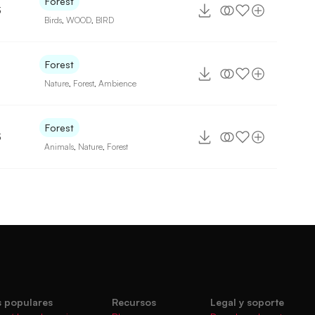
Forest
3
Birds
,
WOOD
,
BIRD
Forest
Nature
,
Forest
,
Ambience
Forest
3
Animals
,
Nature
,
Forest
 populares
Recursos
Legal y soporte