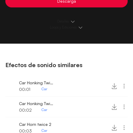
Descarga
Detalles
Loops y Ediciones
Efectos de sonido similares
Car Honking Twice 3
00:01
Car
Car Honking Twice 2
00:02
Car
Car Horn twice 2
00:03
Car