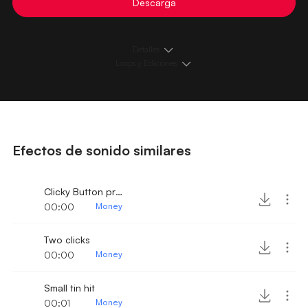
Descarga
Detalles
Loops y Ediciones
Efectos de sonido similares
Clicky Button press
00:00
Money
Two clicks
00:00
Money
Small tin hit
00:01
Money