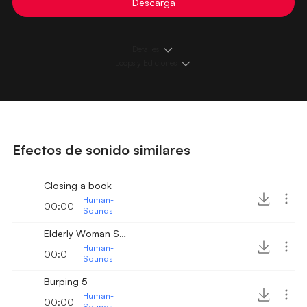
Descarga
Detalles
Loops y Ediciones
Efectos de sonido similares
Closing a book
Human-
00:00
Sounds
Elderly Woman Sneezing
Human-
00:01
Sounds
Burping 5
Human-
00:00
Sounds