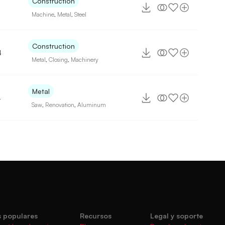
Construction
Machine
,
Metal
,
Steel
Construction
4
Metal
,
Closing
,
Machinery
Metal
4
Saw
,
Renovation
,
Aluminum
 populares
Recursos
Legal y soporte