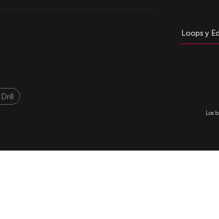
Loops y Ed
Drill
Los b