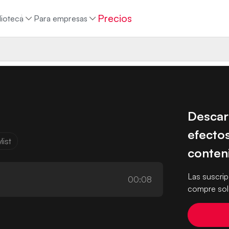
Precios
lioteca
Para empresas
Descar
efectos
list
conten
Las suscri
00:08
compre solo