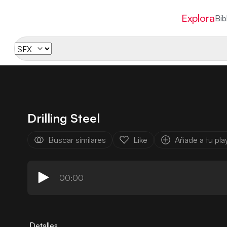
Explora
Bib
Drilling Steel
Buscar similares
Like
Añade a tu play
00:00
Detalles