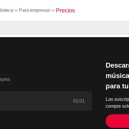
Precios
lioteca
Para empresas
Descar
música,
ylist
para t
Las suscri
01:01
compre solo