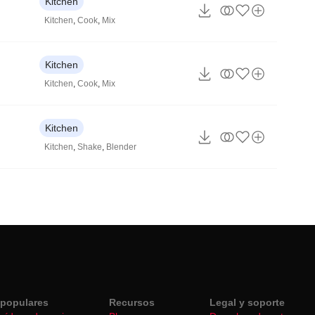
Kitchen
Kitchen
,
Cook
,
Mix
Kitchen
Kitchen
,
Cook
,
Mix
Kitchen
Kitchen
,
Shake
,
Blender
populares
Recursos
Legal y soporte