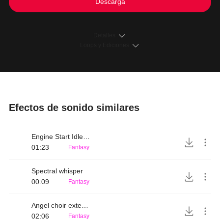
Descarga
Detalles
Loops y Ediciones
Efectos de sonido similares
Engine Start Idle Stop
01:23
Fantasy
Spectral whisper
00:09
Fantasy
Angel choir extended
02:06
Fantasy