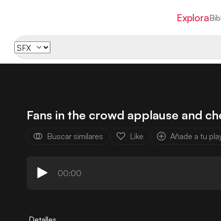
Explora
Bib
Fans in the crowd applause and ch
Buscar similares
Like
Añade a tu play
00:00
Detalles