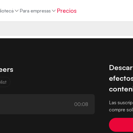
Precios
lioteca
Para empresas
Descar
eers
efectos
list
conten
Las suscri
00:08
compre solo