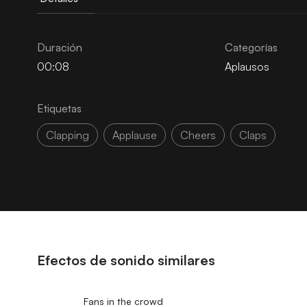
Duración
Categorías
00:08
Aplausos
Etiquetas
Clapping
Applause
Cheers
Claps
Efectos de sonido similares
Fans in the crowd