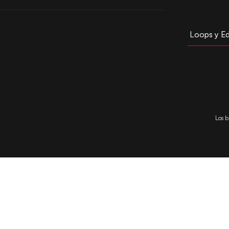
Loops y Ed
Los b