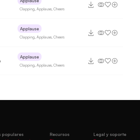
Applause
Clapping
,
Applause
,
Cheers
Applause
Clapping
,
Applause
,
Cheers
Applause
6
Clapping
,
Applause
,
Cheers
 populares
Recursos
Legal y soporte