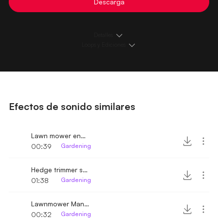
Descarga
Detalles
Loops y Ediciones
Efectos de sonido similares
Lawn mower engine turn on and running
00:39
Gardening
Hedge trimmer sound
01:38
Gardening
Lawnmower Manual Fast
00:32
Gardening