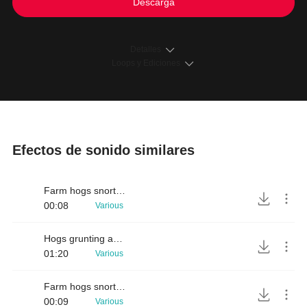
Descarga
Detalles
Loops y Ediciones
Efectos de sonido similares
Farm hogs snorting and ambience sounds
00:08
Various
Hogs grunting and squealing SFX
01:20
Various
Farm hogs snorting and squealing with ambience noise
00:09
Various