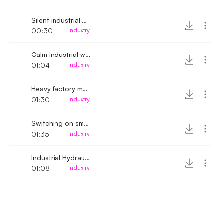
Silent industrial machine running
00:30
Industry
Calm industrial washer
01:04
Industry
Heavy factory machinery noises
01:30
Industry
Switching on small industrial machine
01:35
Industry
Industrial Hydraulic Exhaust
01:08
Industry