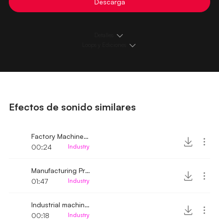
Descarga
Detalles
Loops y Ediciones
Efectos de sonido similares
Factory Machine startup and hum
00:24
Industry
Manufacturing Production Area ambience 2
01:47
Industry
Industrial machine running
00:18
Industry