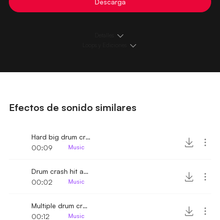
Descarga
Detalles
Loops y Ediciones
Efectos de sonido similares
Hard big drum crash hit
00:09
Music
Drum crash hit and stop
00:02
Music
Multiple drum crash hits
00:12
Music