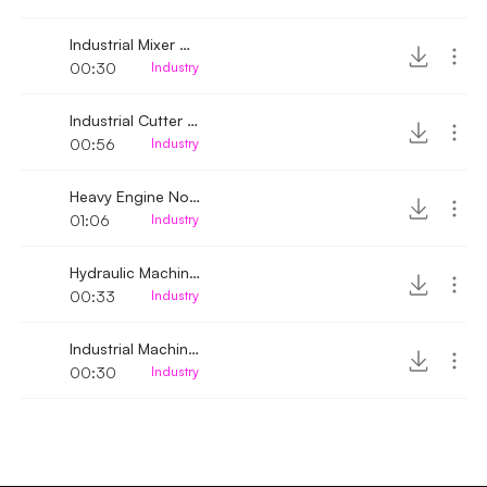
Industrial Mixer Machine turned on and off
00:30
Industry
Industrial Cutter machine running
00:56
Industry
Heavy Engine Noise 2
01:06
Industry
Hydraulic Machine with exhaust
00:33
Industry
Industrial Machine Turbine
00:30
Industry