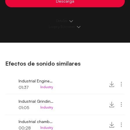
Descarga
Detalles
Loops y Ediciones
Efectos de sonido similares
Industrial Engine running with metal clanks
01:37
Industry
Industrial Grinding Machine running
01:05
Industry
Industrial chamber machine turned on
00:28
Industry