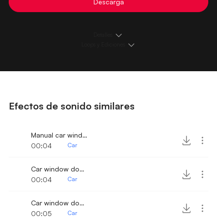
Descarga
Detalles
Loops y Ediciones
Efectos de sonido similares
Manual car window downlift 2
00:04
Car
Car window downlift
00:04
Car
Car window down 2
00:05
Car