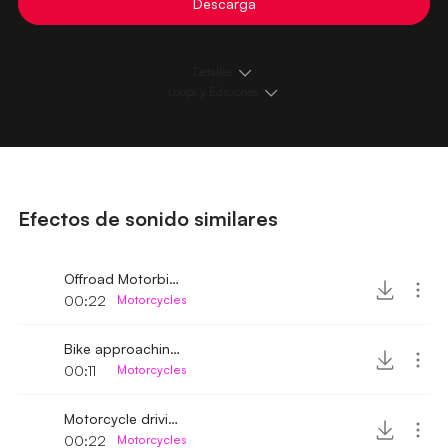
Descarga
Detalles
Loops y Ediciones
Efectos de sonido similares
Offroad Motorbike driving away
00:22
Motorcycles
Bike approaching and stopping
00:11
Motorcycles
Motorcycle driving away fast
00:22
Motorcycles