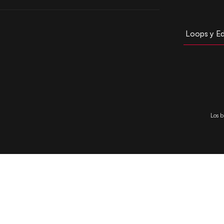
Loops y Ed
Los b