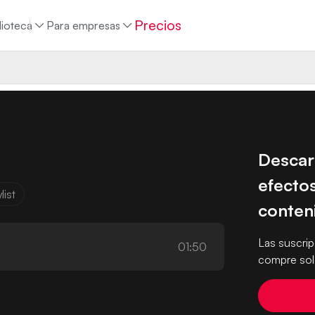
Precios
lioteca
Para empresas
Descar
efectos
list
conten
Las suscri
01:50
compre solo