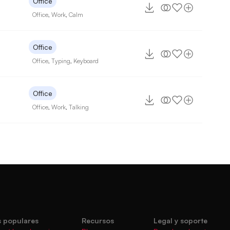
Office
Office
,
Work
,
Calm
Office
Office
,
Typing
,
Keyboard
Office
Office
,
Work
,
Talking
 populares
Recursos
Legal y soporte