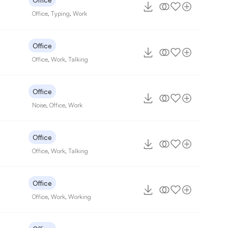
Office
,
Typing
,
Work
Office
5
Office
,
Work
,
Talking
Office
Noise
,
Office
,
Work
Office
Office
,
Work
,
Talking
Office
9
Office
,
Work
,
Working