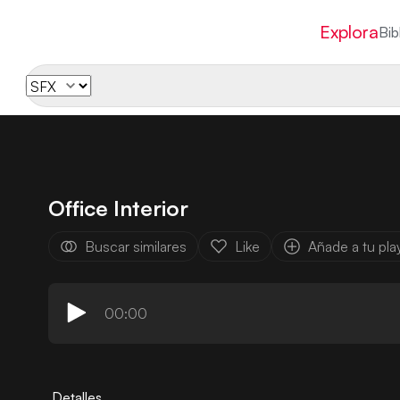
Explora
Bib
Office Interior
Buscar similares
Like
Añade a tu play
00:00
Detalles