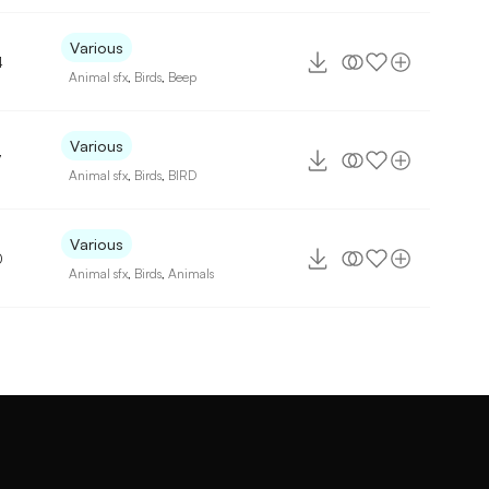
Various
4
Animal sfx
,
Birds
,
Beep
Various
7
Animal sfx
,
Birds
,
BIRD
Various
0
Animal sfx
,
Birds
,
Animals