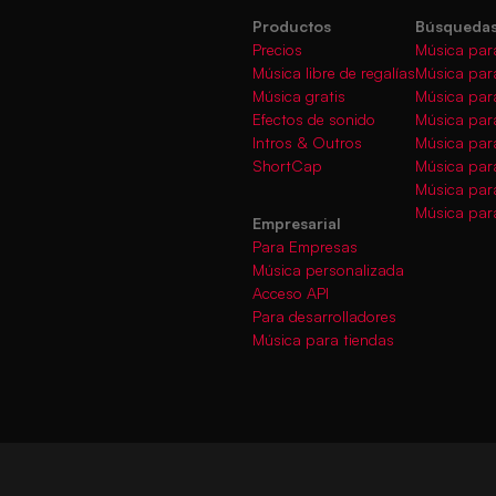
Productos
Búsquedas
Precios
Música par
Música libre de regalías
Música par
Música gratis
Música par
Efectos de sonido
Música para
Intros & Outros
Música par
ShortCap
Música par
Música par
Música para
Empresarial
Para Empresas
Música personalizada
Acceso API
Para desarrolladores
Música para tiendas