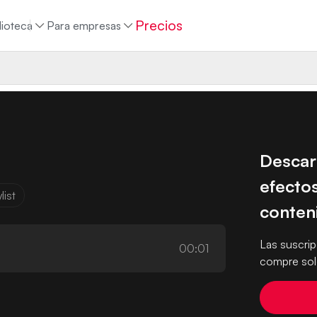
Precios
lioteca
Para empresas
Descar
efectos
list
conten
Las suscri
00:01
compre solo