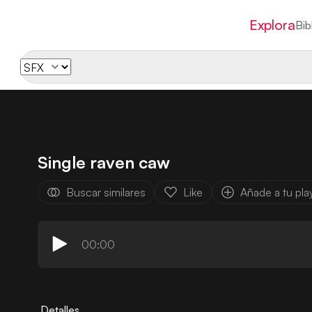
Explora
Bib
Single raven caw
Buscar similares
Like
Añade a tu play
00:00
Detalles