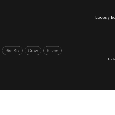
Loops y Ed
Bird Sfx
Crow
Raven
Los b