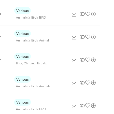
Various
0
Animal sfx
,
Birds
,
BIRD
Various
2
Animal sfx
,
Birds
,
Animal
Various
9
Birds
,
Chirping
,
Bird sfx
Various
9
Animal sfx
,
Birds
,
Animals
Various
5
Animal sfx
,
Birds
,
BIRD