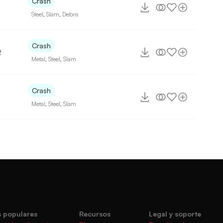
Crash
Steel
,
Slam
,
Debris
Crash
2
Metal
,
Steel
,
Slam
Crash
Metal
,
Steel
,
Slam
 populares
Recursos
Legal y soporte