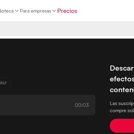
Precios
lioteca
Para empresas
Descar
efectos
list
conten
Las suscri
00:03
compre solo