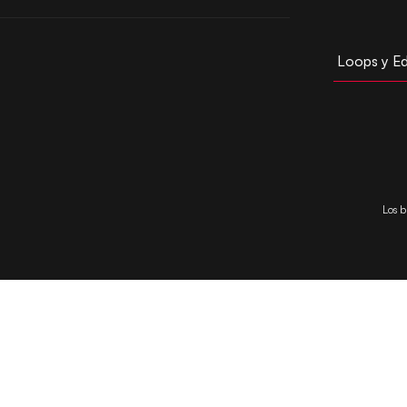
Loops y Ed
Los b