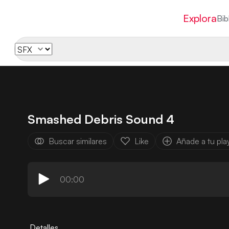
Explora
Bib
Smashed Debris Sound 4
Buscar similares
Like
Añade a tu play
00:00
Detalles