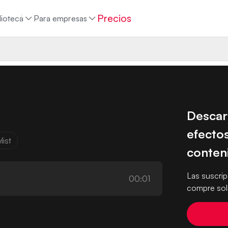
Precios
lioteca
Para empresas
Descar
efectos
list
conten
Las suscri
00:01
compre solo