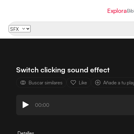
Explora
Bib
Switch clicking sound effect
Buscar similares
Like
Añade a tu play
00:00
Detalles