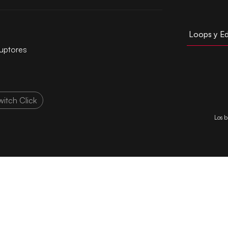
Loops y Ed
ruptores
witch Click
Los b