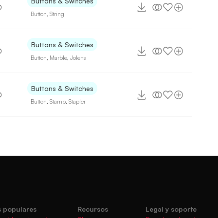
Buttons & Switches
0
Button
,
String
Buttons & Switches
0
Button
,
Marble
,
Jolens
Buttons & Switches
0
Button
,
Stamp
,
Stapler
 populares
Recursos
Legal y soporte