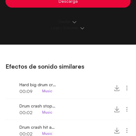
Descarga
Detalles
Loops y Ediciones
Efectos de sonido similares
Hard big drum crash hit
00:09
Music
Drum crash stopped
00:02
Music
Drum crash hit and stop
00:02
Music