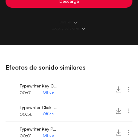
Descarga
Detalles
Loops y Ediciones
Efectos de sonido similares
Typewriter Key Click
00:01
Office
Typewriter Clicks sound like
00:58
Office
Typewriter Key Press
00:01
Office