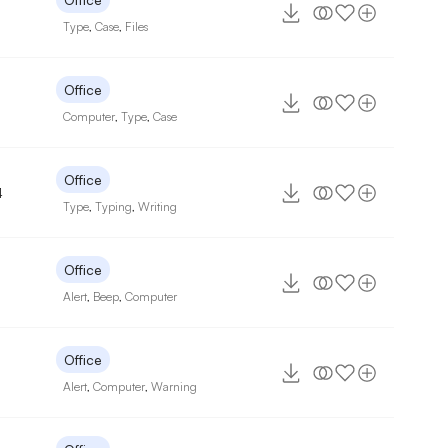
Type
,
Case
,
Files
Office
Computer
,
Type
,
Case
Office
4
Type
,
Typing
,
Writing
Office
Alert
,
Beep
,
Computer
Office
Alert
,
Computer
,
Warning