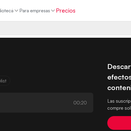
Precios
lioteca
Para empresas
Descar
efectos
list
conten
Las suscri
00:20
compre solo