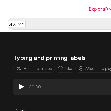
Explora
Bib
Typing and printing labels
Buscar similares
Like
Añade a tu play
00:00
Detalles