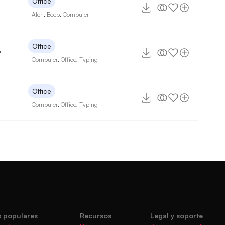
Office
Alert
,
Beep
,
Computer
Office
9
Computer
,
Office
,
Typing
Office
Computer
,
Office
,
Typing
 populares
Recursos
Legal y soporte