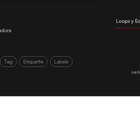
Loops y Ed
adora
Tag
Etiquette
Labels
Los b