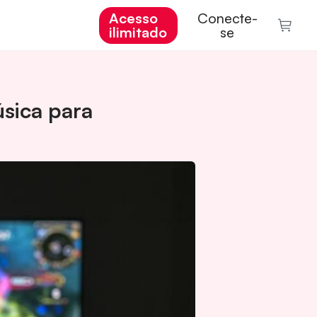
Acesso
Conecte-
ilimitado
se
sica para