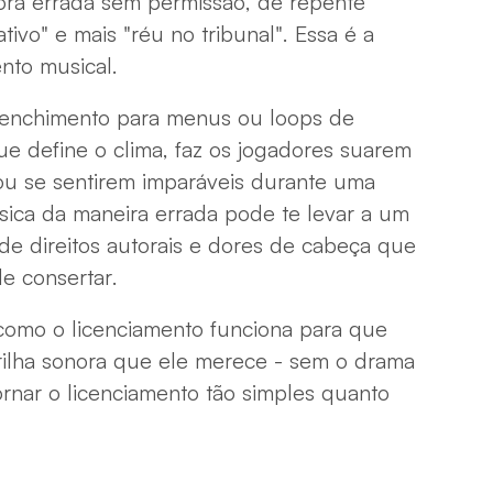
onora errada sem permissão, de repente
tivo" e mais "réu no tribunal". Essa é a
ento musical.
enchimento para menus ou loops de
ue define o clima, faz os jogadores suarem
 se sentirem imparáveis ​​durante uma
sica da maneira errada pode te levar a um
de direitos autorais e dores de cabeça que
e consertar.
omo o licenciamento funciona para que
rilha sonora que ele merece - sem o drama
ornar o licenciamento tão simples quanto