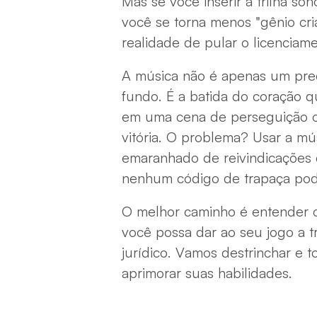
Mas se você inserir a trilha s
você se torna menos "gênio cria
realidade de pular o licenciam
A música não é apenas um pre
fundo. É a batida do coração q
em uma cena de perseguição ou
vitória. O problema? Usar a mú
emaranhado de reivindicações 
nenhum código de trapaça pod
O melhor caminho é entender c
você possa dar ao seu jogo a t
jurídico. Vamos destrinchar e t
aprimorar suas habilidades.