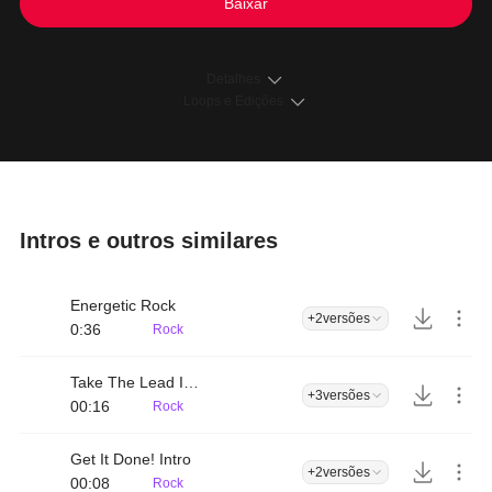
Baixar
Detalhes
Loops e Edições
Intros e outros similares
Energetic Rock
+2
versões
0:36
Rock
Take The Lead Intro
+3
versões
00:16
Rock
Get It Done! Intro
+2
versões
00:08
Rock