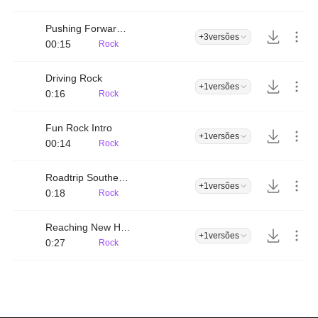
Pushing Forward Intro
+3
versões
00:15
Rock
Driving Rock
+1
versões
0:16
Rock
Fun Rock Intro
+1
versões
00:14
Rock
Roadtrip Southern Rock
+1
versões
0:18
Rock
Reaching New Heights
+1
versões
0:27
Rock