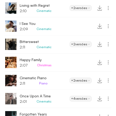
Living with Regret
+2
versões
2:10
Cinematic
I See You
2:09
Cinematic
Bittersweet
+2
versões
2:11
Cinematic
Happy Family
2:07
Christmas
Cinematic Piano
+2
versões
2:11
Piano
Once Upon A Time
+4
versões
2:01
Cinematic
Forgotten Years