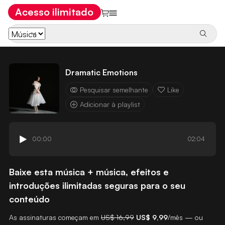
Acesso ilimitado
Dramatic Emotions
Pesquisar semelhante
Like
Adicionar à playlist
00:00
02:04
Baixe esta música + música, efeitos e
introduções ilimitadas seguras para o seu
conteúdo
As assinaturas começam em
US$ 16,99
US$ 9,99
/mês — ou