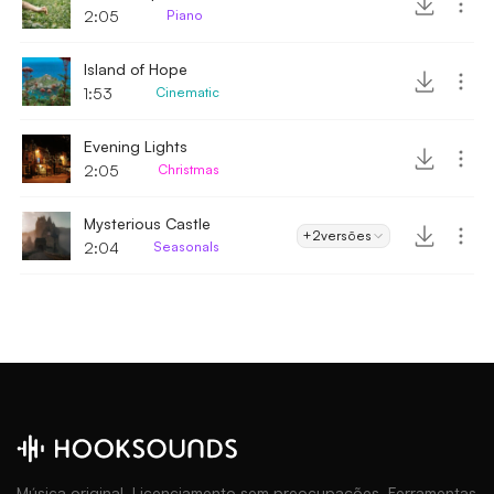
2:05
Piano
Island of Hope
1:53
Cinematic
Evening Lights
2:05
Christmas
Mysterious Castle
+2
versões
2:04
Seasonals
Música original. Licenciamento sem preocupações. Ferramentas