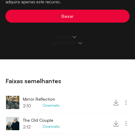
adquira apenas este recurso.
Baixar
Detalhes
Loops e Edições
Faixas semelhantes
Mirror Reflection
2:10
Cinematic
The Old Couple
2:12
Cinematic