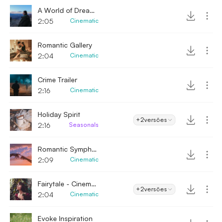
A World of Dreams
2:05
Cinematic
Romantic Gallery
2:04
Cinematic
Crime Trailer
2:16
Cinematic
Holiday Spirit
+2
versões
2:16
Seasonals
Romantic Symphony
2:09
Cinematic
Fairytale - Cinematic
+2
versões
2:04
Cinematic
Evoke Inspiration