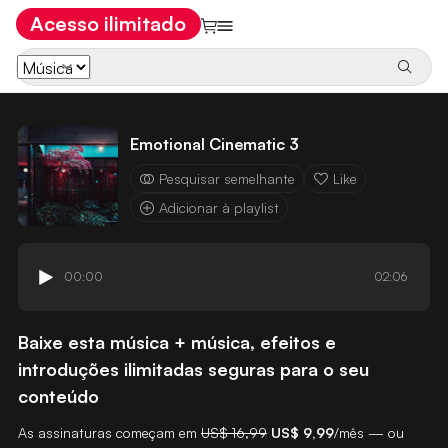
Acesso ilimitado
Emotional Cinematic 3
Pesquisar semelhante
Like
Adicionar à playlist
00:00
02:06
Baixe esta música + música, efeitos e
introduções ilimitadas seguras para o seu
conteúdo
As assinaturas começam em
US$ 16,99
US$ 9,99
/mês — ou