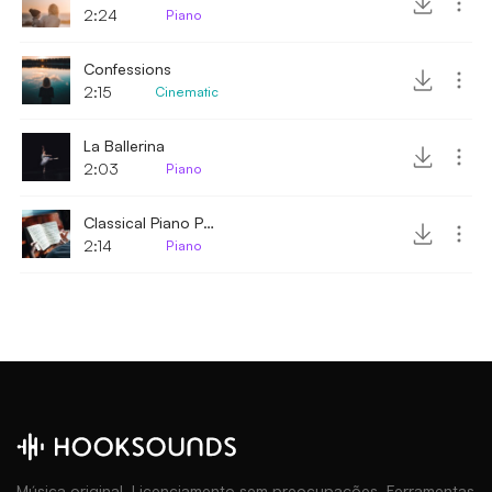
2:24
Piano
Confessions
2:15
Cinematic
La Ballerina
2:03
Piano
Classical Piano Piece
2:14
Piano
Música original. Licenciamento sem preocupações. Ferramentas