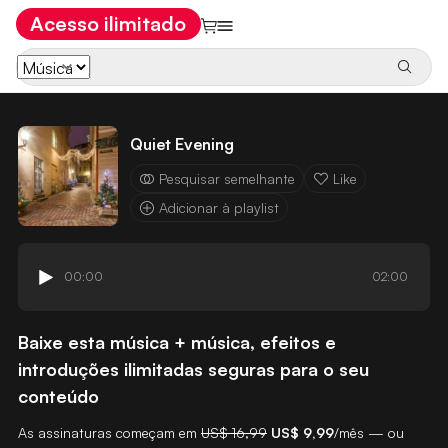
Acesso ilimitado
Quiet Evening
Pesquisar semelhante
Like
Adicionar à playlist
00:00
02:00
Baixe esta música + música, efeitos e
introduções ilimitadas seguras para o seu
conteúdo
As assinaturas começam em
US$ 16,99
US$ 9,99
/mês — ou