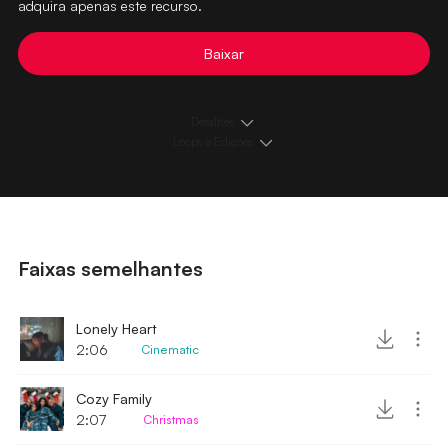
adquira apenas este recurso.
Baixar
Detalhes
Loops e Edições
Faixas semelhantes
Lonely Heart
2:06
Cinematic
Cozy Family
2:07
Christmas