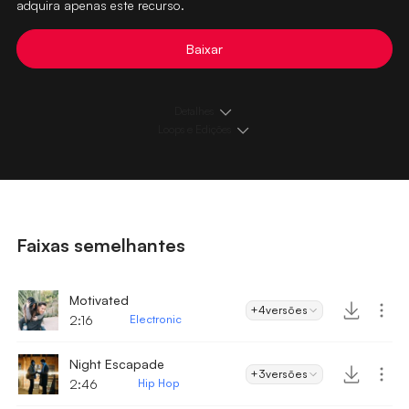
adquira apenas este recurso.
Baixar
Detalhes
Loops e Edições
Faixas semelhantes
Motivated
+4
versões
2:16
Electronic
Night Escapade
+3
versões
2:46
Hip Hop