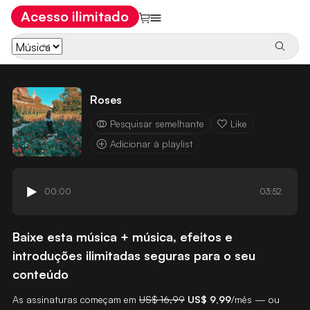
Acesso ilimitado
Roses
Pesquisar semelhante
Like
Adicionar à playlist
00:00
03:52
Baixe esta música + música, efeitos e
introduções ilimitadas seguras para o seu
conteúdo
As assinaturas começam em
US$ 16,99
US$ 9,99
/mês — ou