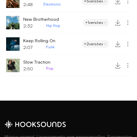
+5
versões
2:48
Electronic
New Brotherhood
+1
versões
2:32
Hip Hop
Keep Rolling On
+2
versões
2:07
Funk
Slow Traction
2:50
Pop
Música original. Licenciamento sem preocupações. Ferramentas