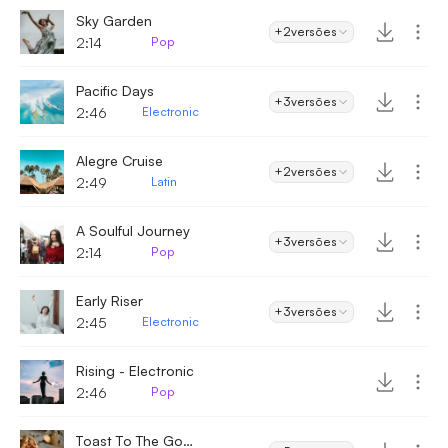
Sky Garden
+2
versões
2:14
Pop
Pacific Days
+3
versões
2:46
Electronic
Alegre Cruise
+2
versões
2:49
Latin
A Soulful Journey
+3
versões
2:14
Pop
Early Riser
+3
versões
2:45
Electronic
Rising - Electronic
2:46
Pop
Toast To The Good Times