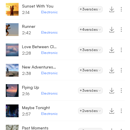
Sunset With You
+3
versões
2:14
Electronic
Runner
+4
versões
2:42
Electronic
Love Between Clouds
+3
versões
2;28
Electronic
New Adventures Waiting
+3
versões
2:38
Electronic
Flying Up
+3
versões
2:16
Electronic
Maybe Tonight
+2
versões
2:57
Electronic
Past Moments