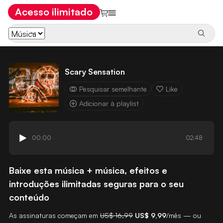
Acesso ilimitado
Scary Sensation
Pesquisar semelhante
Like
Adicionar à playlist
00:00
02:48
Baixe esta música + música, efeitos e
introduções ilimitadas seguras para o seu
conteúdo
As assinaturas começam em
US$ 16,99
US$ 9,99
/mês — ou