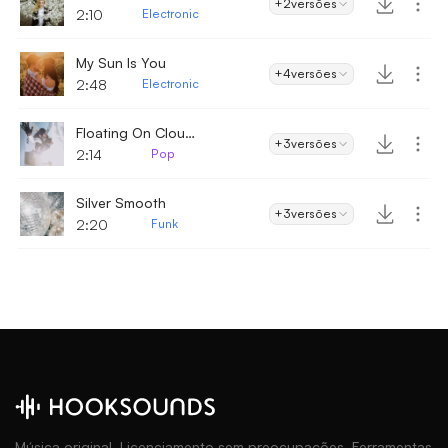
+2
versões
2:10
Electronic
My Sun Is You
+4
versões
2:48
Electronic
Floating On Clouds
+3
versões
2:14
Pop
Silver Smooth
+3
versões
2:20
Funk
Música original. Licenciamento sem preocupações. Ferramentas