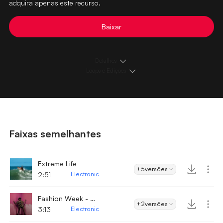
adquira apenas este recurso.
Baixar
Detalhes
Loops e Edições
Faixas semelhantes
Extreme Life
+5
versões
2:51
Electronic
Fashion Week - Electronic
+2
versões
3:13
Electronic