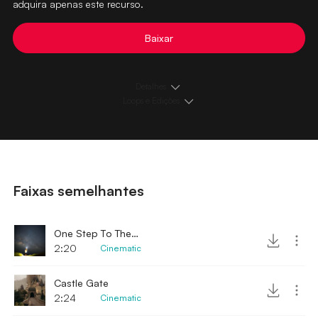
adquira apenas este recurso.
Baixar
Detalhes
Loops e Edições
Faixas semelhantes
One Step To The Moon
2:20
Cinematic
Castle Gate
2:24
Cinematic