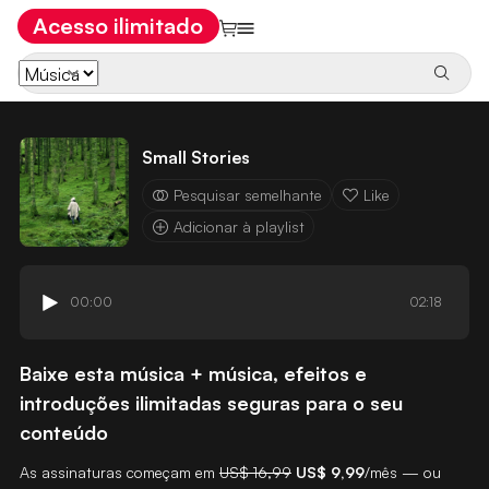
Acesso ilimitado
Small Stories
Pesquisar semelhante
Like
Adicionar à playlist
00:00
02:18
Baixe esta música + música, efeitos e
introduções ilimitadas seguras para o seu
conteúdo
As assinaturas começam em
US$ 16,99
US$ 9,99
/mês — ou