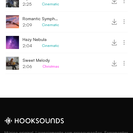
2:25
Cinematic
Romantic Symphony
2:09
Cinematic
Hazy Nebula
2:04
Cinematic
Sweet Melody
2:06
Christmas
Música original. Licenciamento sem preocupações. Ferramentas