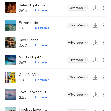
Relax Night - Electronic
+3
versões
2:06
Electronic
Extreme Life
+5
versões
2:51
Electronic
Haven Place
+4
versões
3:00
Electronic
Middle Night Summer
+4
versões
2:57
Electronic
Colorful Vibes
+2
versões
2:10
Electronic
Love Between Clouds
+3
versões
2;28
Electronic
Timeless Love - Electronic