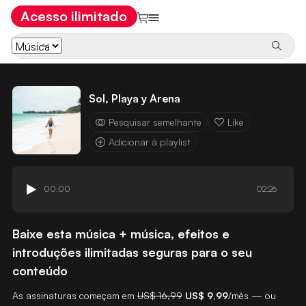
Acesso ilimitado
Sol, Playa y Arena
Pesquisar semelhante
Like
Adicionar à playlist
00:00
02:26
Baixe esta música + música, efeitos e
introduções ilimitadas seguras para o seu
conteúdo
As assinaturas começam em
US$ 16,99
US$ 9,99
/mês — ou