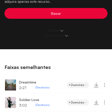
adquira apenas este recurso.
Baixar
Detalhes
Loops e Edições
Faixas semelhantes
Dreamtime
+2
versões
2:27
Electronic
Soldier Love
+3
versões
3:02
Electronic