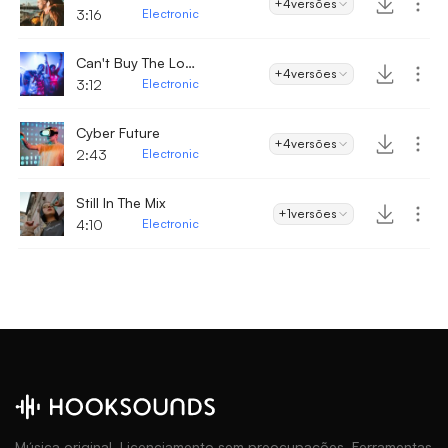
+4
versões
3:16
Electronic
Can't Buy The Love
+4
versões
3:12
Electronic
Cyber Future
+4
versões
2:43
Electronic
Still In The Mix
+1
versões
4:10
Electronic
Música original. Licenciamento sem preocupações. Ferramentas