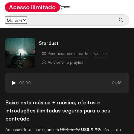
Acesso ilimitado
Stardust
Pesquisar semelhante
Like
Adicionar à playlist
00:00
04:18
Baixe esta música + música, efeitos e
introduções ilimitadas seguras para o seu
conteúdo
As assinaturas começam em
US$ 16,99
US$ 9,99
/mês — ou