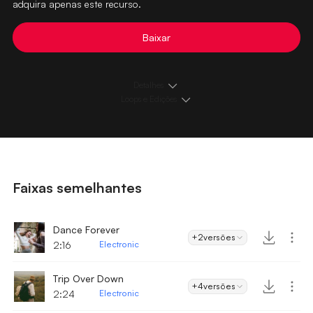
adquira apenas este recurso.
Baixar
Detalhes
Loops e Edições
Faixas semelhantes
Dance Forever
+2
versões
2:16
Electronic
Trip Over Down
+4
versões
2:24
Electronic