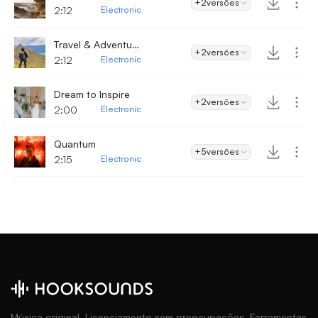
+2
versões
2:12
Electronic
Travel & Adventure - Electronic
+2
versões
2:12
Electronic
Dream to Inspire
+2
versões
2:00
Electronic
Quantum
+5
versões
2:15
Electronic
Música original. Licenciamento sem preocupações. Ferramentas