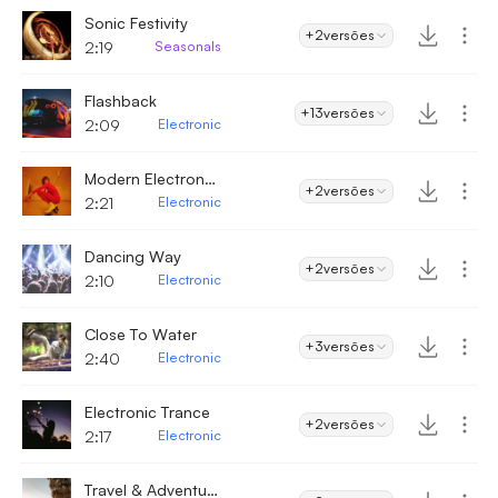
Sonic Festivity
+2
versões
2:19
Seasonals
Flashback
+13
versões
2:09
Electronic
Modern Electronic Vibe
+2
versões
2:21
Electronic
Dancing Way
+2
versões
2:10
Electronic
Close To Water
+3
versões
2:40
Electronic
Electronic Trance
+2
versões
2:17
Electronic
Travel & Adventure