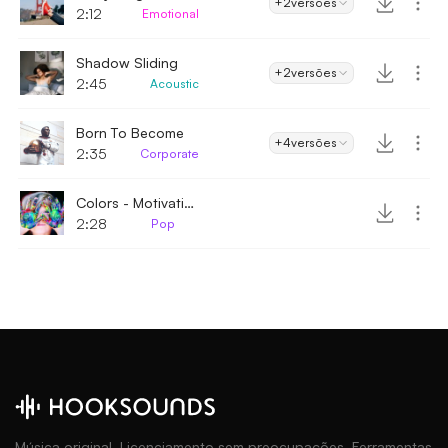
+2
versões
2:12
Emotional
Shadow Sliding
+2
versões
2:45
Acoustic
Born To Become
+4
versões
2:35
Corporate
Colors - Motivational
2:28
Pop
Música original. Licenciamento sem preocupações. Ferramentas