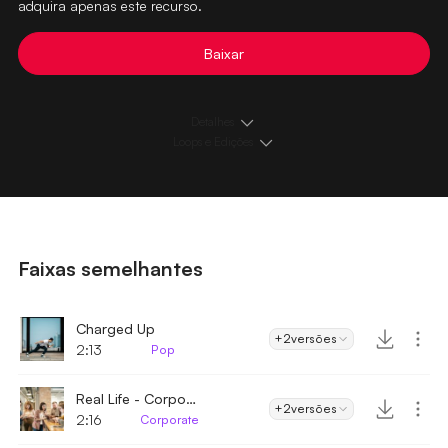
adquira apenas este recurso.
Baixar
Detalhes
Loops e Edições
Faixas semelhantes
Charged Up
+2
versões
2:13
Pop
Real Life - Corporate
+2
versões
2:16
Corporate