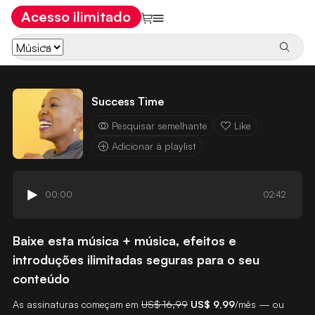
Acesso ilimitado
Success Time
Pesquisar semelhante
Like
Adicionar à playlist
00:00
02:42
Baixe esta música + música, efeitos e
introduções ilimitadas seguras para o seu
conteúdo
As assinaturas começam em
US$ 16,99
US$ 9,99
/mês — ou