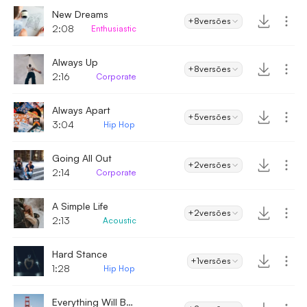
New Dreams
+8
versões
2:08
Enthusiastic
Always Up
+8
versões
2:16
Corporate
Always Apart
+5
versões
3:04
Hip Hop
Going All Out
+2
versões
2:14
Corporate
A Simple Life
+2
versões
2:13
Acoustic
Hard Stance
+1
versões
1:28
Hip Hop
Everything Will Be Okay