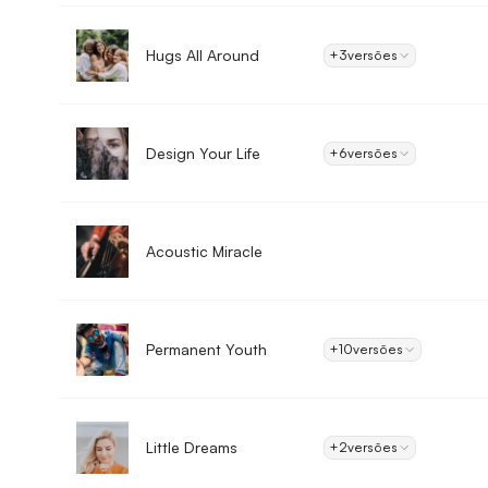
Hugs All Around
+3
versões
Design Your Life
+6
versões
Acoustic Miracle
Permanent Youth
+10
versões
Little Dreams
+2
versões