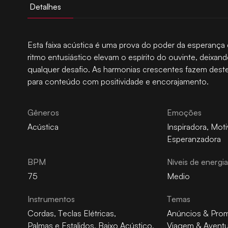
Detalhes
Esta faixa acústica é uma prova do poder da esperança 
ritmo entusiástico elevam o espírito do ouvinte, deixan
qualquer desafio. As harmonias crescentes fazem des
para conteúdo com positividade e encorajamento.
Gêneros
Emoções
Acústica
Inspiradora
,
Moti
Esperanzadora
BPM
Níveis de energi
75
Medio
Instrumentos
Temas
Cordas
,
Teclas Elétricas
,
Anúncios & Pro
Palmas e Estalidos
,
Baixo Acústico
,
Viagem & Aventu