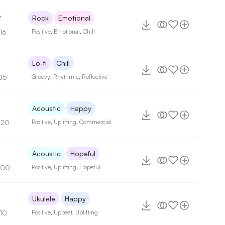
2
Rock
Emotional
16
Positive
,
Emotional
,
Chill
Lo-fi
Chill
85
Groovy
,
Rhythmic
,
Reflective
5
Acoustic
Happy
120
Positive
,
Uplifting
,
Commercial
Acoustic
Hopeful
100
Positive
,
Uplifting
,
Hopeful
Ukulele
Happy
110
Positive
,
Upbeat
,
Uplifting