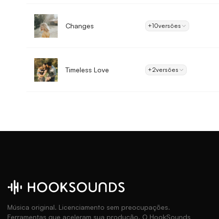
Changes
+10
versões
Timeless Love
+2
versões
Música original. Licenciamento sem preocupações.
Ferramentas que aceleram sua produção. O HookSounds