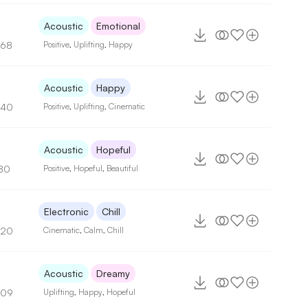
5
Acoustic
Emotional
168
Positive
,
Uplifting
,
Happy
Acoustic
Happy
140
Positive
,
Uplifting
,
Cinematic
Acoustic
Hopeful
80
Positive
,
Hopeful
,
Beautiful
Electronic
Chill
120
Cinematic
,
Calm
,
Chill
4
Acoustic
Dreamy
109
Uplifting
,
Happy
,
Hopeful