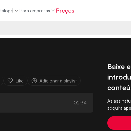
Preços
tálogo
Para empresas
Baixe e
introdu
Like
Adicionar à playlist
conte
As assina
02:34
adquira ape