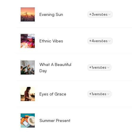
Evening Sun
+3
versões
Ethnic Vibes
+4
versões
What A Beautiful
+1
versões
Day
Eyes of Grace
+1
versões
Summer Present