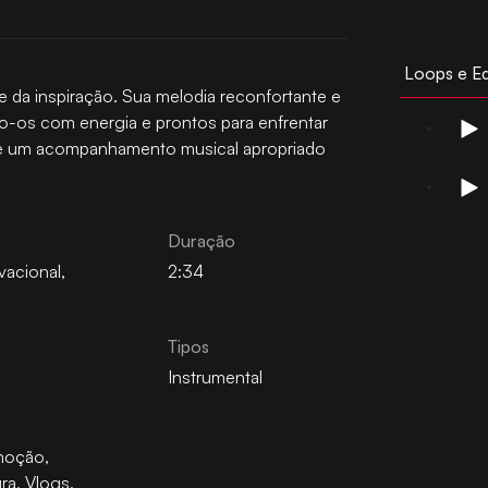
Loops e E
e da inspiração. Sua melodia reconfortante e
do-os com energia e prontos para enfrentar
te um acompanhamento musical apropriado
Duração
vacional
,
2:34
a
Tipos
Instrumental
moção
,
ra
,
Vlogs
,