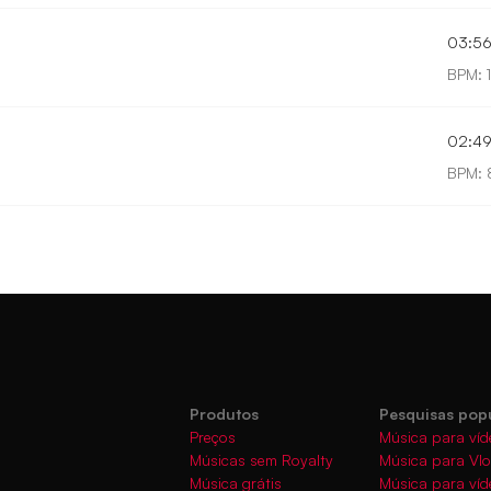
03:5
BPM: 1
02:4
BPM: 
Produtos
Pesquisas pop
Preços
Música para víd
Músicas sem Royalty
Música para Vl
Música grátis
Música para víd