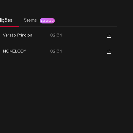
dições
Stems
EM BREVE!
Versão Principal
02:34
NOMELODY
02:34