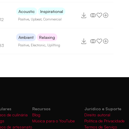
6
Acoustic
Inspirational
12
Positive
,
Upbeat
,
Commercial
9
Ambient
Relaxing
83
Positive
,
Electronic
,
Uplifting
ulares
Recursos
Jurídico e Suporte
eos de culinária
Blog
Direito autoral
ogs
Música para o YouTube
Política de Privacidade
eos de artesanato
Termos de Serviço