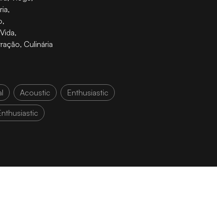
ria
,
o
,
 Vida
,
rração
,
Culinária
al
Acoustic
Enthusiastic
nthusiastic