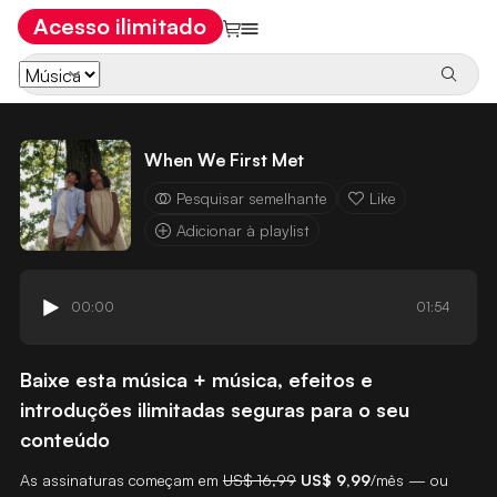
Acesso ilimitado
When We First Met
Pesquisar semelhante
Like
Adicionar à playlist
00:00
01:54
Baixe esta música + música, efeitos e
introduções ilimitadas seguras para o seu
conteúdo
As assinaturas começam em
US$ 16,99
US$ 9,99
/mês — ou