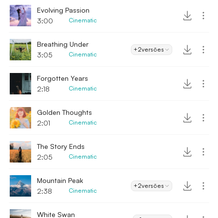
Evolving Passion
3:00
Cinematic
Breathing Under
+2
versões
3:05
Cinematic
Forgotten Years
2:18
Cinematic
Golden Thoughts
2:01
Cinematic
The Story Ends
2:05
Cinematic
Mountain Peak
+2
versões
2:38
Cinematic
White Swan