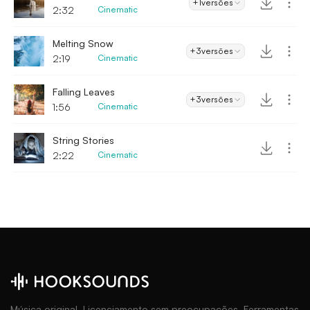
+1
versões
2:32
Cinematic
Melting Snow
+3
versões
2:19
Cinematic
Falling Leaves
+3
versões
1:56
Cinematic
String Stories
2:22
Cinematic
Música original. Licenciamento sem preocupações. Ferramentas