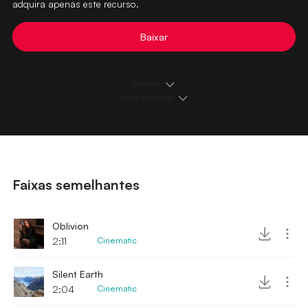
adquira apenas este recurso.
Baixar
Detalhes
Loops e Edições
Faixas semelhantes
Oblivion
2:11
Cinematic
Silent Earth
2:04
Cinematic