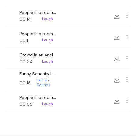
People in a room laughing 3
00:14
Laugh
People in a room laughing
00:11
Laugh
Crowd in an enclosure laughing
00:04
Laugh
Funny Squeaky Laugh
Human-
00:15
Sounds
People in a room laughing 2
00:05
Laugh