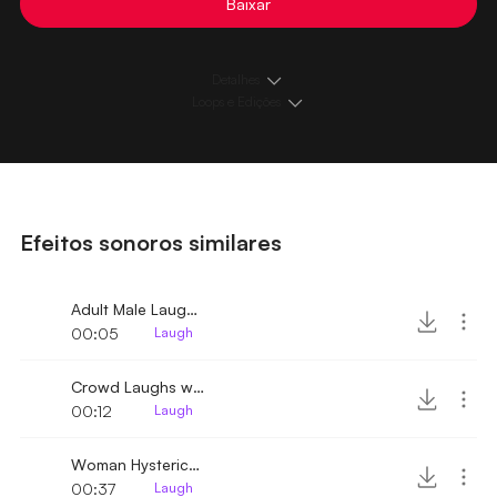
Baixar
Detalhes
Loops e Edições
Efeitos sonoros similares
Adult Male Laughing 2
00:05
Laugh
Crowd Laughs with minimal clapping 2
00:12
Laugh
Woman Hysterically Laughing
00:37
Laugh