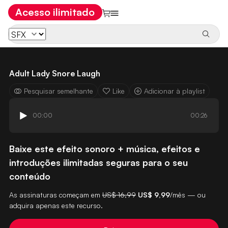
Acesso ilimitado
Adult Lady Snore Laugh
Pesquisar semelhante
Like
Adicionar à playlist
00:00
00:26
Baixe este efeito sonoro + música, efeitos e
introduções ilimitadas seguras para o seu
conteúdo
As assinaturas começam em
US$ 16,99
US$ 9,99
/mês — ou
adquira apenas este recurso.