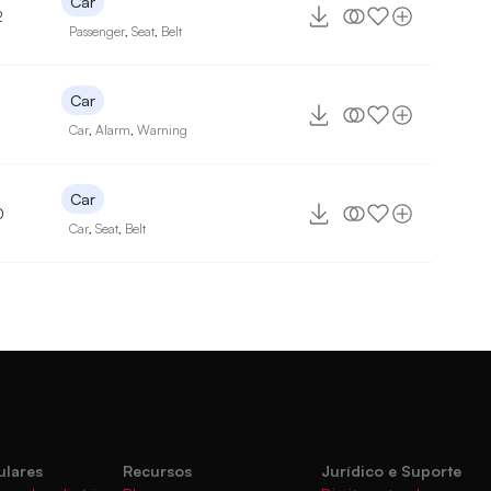
Car
2
Passenger
,
Seat
,
Belt
Car
Car
,
Alarm
,
Warning
Car
0
Car
,
Seat
,
Belt
ulares
Recursos
Jurídico e Suporte