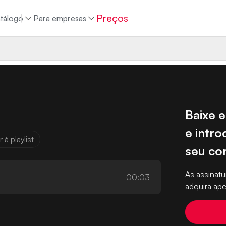
Preços
tálogo
Para empresas
Baixe e
e intro
 à playlist
seu co
As assina
00:03
adquira ape