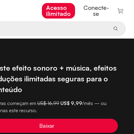
Acesso
Conecte-
ilimitado
se
ste efeito sonoro + música, efeitos
duções ilimitadas seguras para o
nteúdo
turas começam em
US$ 16,99
US$ 9,99
/mês — ou
nas este recurso.
Baixar