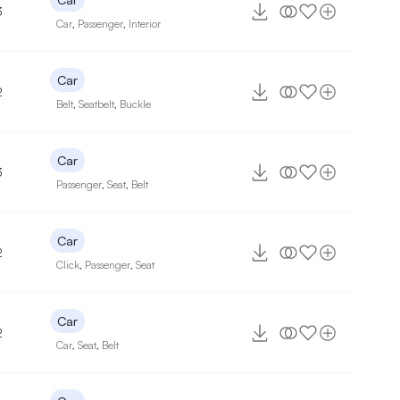
3
Car
,
Passenger
,
Interior
Car
2
Belt
,
Seatbelt
,
Buckle
Car
3
Passenger
,
Seat
,
Belt
Car
2
Click
,
Passenger
,
Seat
Car
2
Car
,
Seat
,
Belt