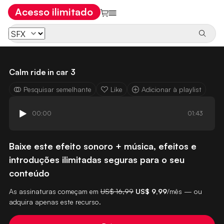
Acesso ilimitado
Calm ride in car 3
Pesquisar semelhante
Like
Adicionar à playlist
00:00
01:43
Baixe este efeito sonoro + música, efeitos e
introduções ilimitadas seguras para o seu
conteúdo
As assinaturas começam em
US$ 16,99
US$ 9,99
/mês — ou
adquira apenas este recurso.