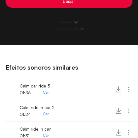
Baixar
Detalhes
Loops e Edições
Efeitos sonoros similares
Calm car ride 5
01:36
Car
Calm ride in car 2
01:24
Car
Calm ride in car
01:31
Car