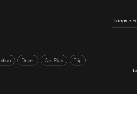
Loops e E
nition
Driver
Car Ride
Trip
Lo