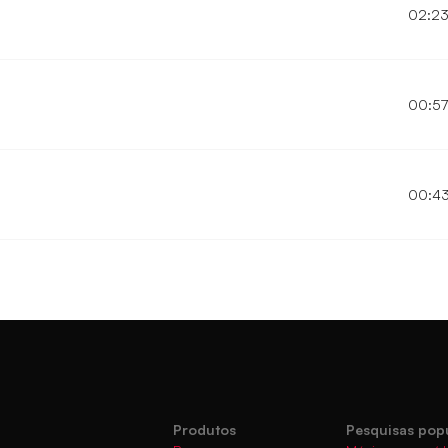
02:2
00:5
00:4
Produtos
Pesquisas pop