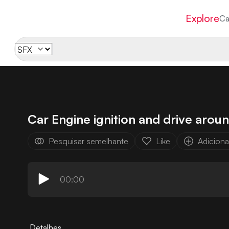
Explore
Ca
Car Engine ignition and drive arou
Pesquisar semelhante
Like
Adicionar
00:00
Detalhes