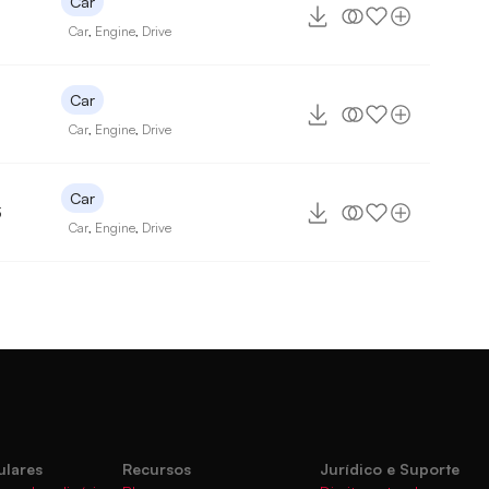
Car
3
Car
,
Engine
,
Drive
Car
7
Car
,
Engine
,
Drive
Car
3
Car
,
Engine
,
Drive
ulares
Recursos
Jurídico e Suporte