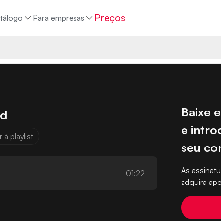
Preços
tálogo
Para empresas
Baixe e
nd
e intro
 à playlist
seu co
As assina
01:22
adquira ape