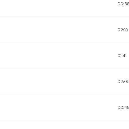
00:5
02:16
01:41
02:0
00:4