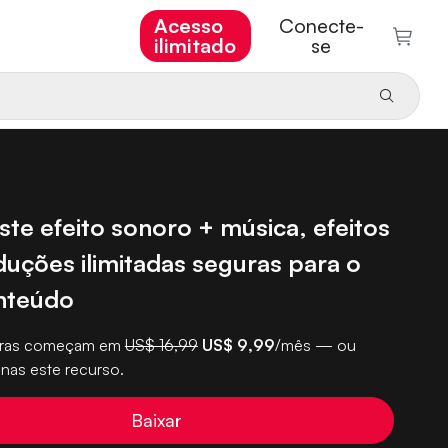
Acesso
Conecte-
ilimitado
se
ste efeito sonoro + música, efeitos
duções ilimitadas seguras para o
nteúdo
turas começam em
US$ 16,99
US$ 9,99
/mês — ou
nas este recurso.
Baixar